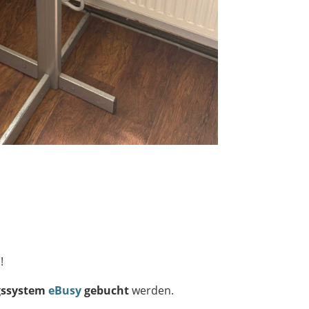
!
gssystem
eBusy
gebucht
werden.